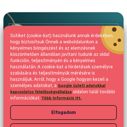
L
á
b
l
E-mail
é
Sütiket (cookie-kat) használunk annak érdekében,
c
hogy biztosítsuk Önnek a weboldalunkon a
Feliratkozás
kényelmes böngészést és az elemzésnek
köszönhetően állandóan javítani tudunk az oldal
funkcióin, teljesítményén és a kényelmes
használatán. A cookie-kat a hirdetések személyre
szabására és teljesítményük mérésére is
használjuk. Arról, hogy a Google hogyan kezeli a
személyes adatokat, a
Google üzleti adatokkal
Vásárlás
oldalon talál további
kapcsolatos felelősségvállalása
információkat.
Több információ itt.
Ügyfeleknek
Elfogadom
Vásárlási információk