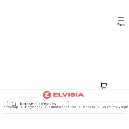
Ugrás
a
fő
tartalomhoz
Kosár
Kezdőlap
Helyiségek
Fürdőszobabútor
Mosdók
39 cm mélységű 