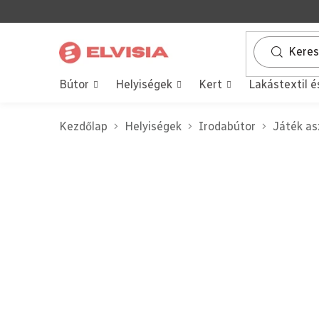
Ugrás
a
fő
tartalomhoz
Bútor
Helyiségek
Kert
Lakástextil é
Kezdőlap
Helyiségek
Irodabútor
Játék as