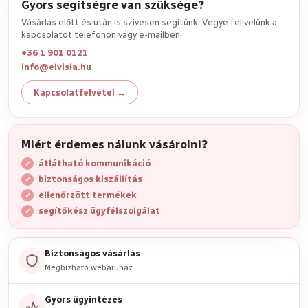
Gyors segítségre van szüksége?
Vásárlás előtt és után is szívesen segítünk. Vegye fel velünk a
kapcsolatot telefonon vagy e-mailben.
+36 1 901 0121
info@elvisia.hu
Kapcsolatfelvétel →
Miért érdemes nálunk vásárolni?
átlátható kommunikáció
biztonságos kiszállítás
ellenőrzött termékek
segítőkész ügyfélszolgálat
Biztonságos vásárlás
Megbízható webáruház
Gyors ügyintézés