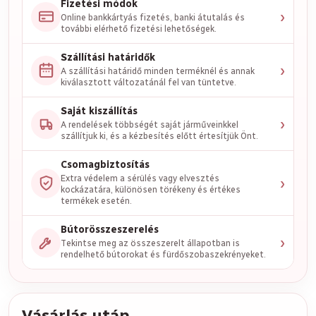
Fizetési módok
›
Online bankkártyás fizetés, banki átutalás és
további elérhető fizetési lehetőségek.
Szállítási határidők
›
A szállítási határidő minden terméknél és annak
kiválasztott változatánál fel van tüntetve.
Saját kiszállítás
›
A rendelések többségét saját járműveinkkel
szállítjuk ki, és a kézbesítés előtt értesítjük Önt.
Csomagbiztosítás
›
Extra védelem a sérülés vagy elvesztés
kockázatára, különösen törékeny és értékes
termékek esetén.
Bútorösszeszerelés
›
Tekintse meg az összeszerelt állapotban is
rendelhető bútorokat és fürdőszobaszekrényeket.
Vásárlás után