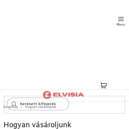
Ugrás
a
fő
tartalomhoz
Kosár
Kezdőlap
Hogyan vásároljunk
Hogyan vásároljunk