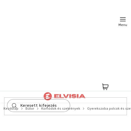
Ugrás
a
fő
tartalomhoz
Kosár
Kezdőlap
Bútor
Komódok és szekrények
Gyerekszoba polcok és sze