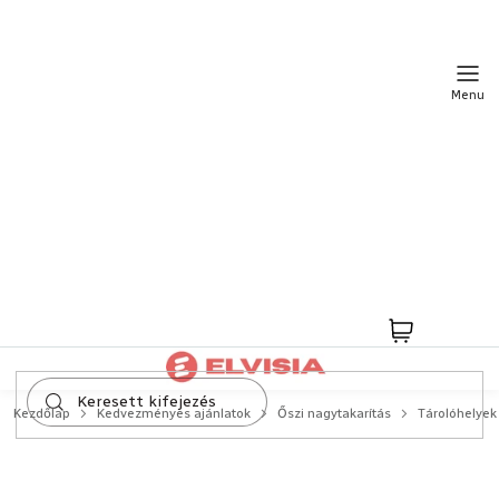
Ugrás
a
fő
tartalomhoz
Kosár
Kezdőlap
Kedvezményes ajánlatok
Őszi nagytakarítás
Tárolóhelyek