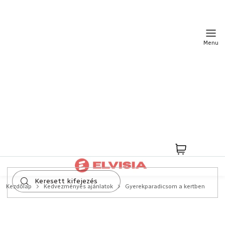
Ugrás
a
fő
tartalomhoz
Kosár
Kezdőlap
Kedvezményes ajánlatok
Gyerekparadicsom a kertben