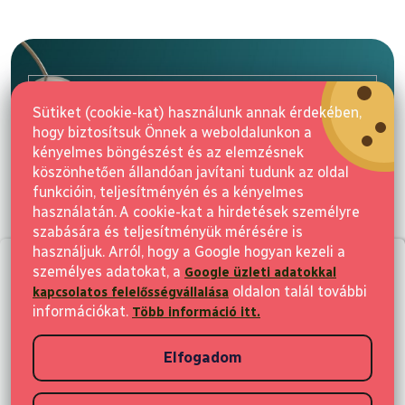
L
á
b
l
E-mail
é
Sütiket (cookie-kat) használunk annak érdekében,
c
hogy biztosítsuk Önnek a weboldalunkon a
Feliratkozás
kényelmes böngészést és az elemzésnek
köszönhetően állandóan javítani tudunk az oldal
funkcióin, teljesítményén és a kényelmes
használatán. A cookie-kat a hirdetések személyre
szabására és teljesítményük mérésére is
használjuk. Arról, hogy a Google hogyan kezeli a
személyes adatokat, a
2 500 Ft az első vásárlásra
Google üzleti adatokkal
Vásárlás
oldalon talál további
kapcsolatos felelősségvállalása
Iratkozzon fel a hírekért, és 2 500 Ft kedvezményt kap első vásárlása
információkat.
Több információ itt.
Ügyfeleknek
után
Elfogadom
Vásárlási információk