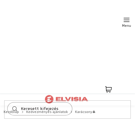
Ugrás
a
fő
tartalomhoz
Kosár
Kezdőlap
Kedvezményes ajánlatok
Karácsony🎄