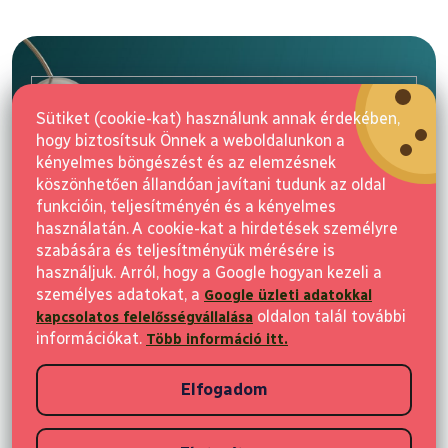
L
á
b
l
E-mail
é
Sütiket (cookie-kat) használunk annak érdekében,
c
hogy biztosítsuk Önnek a weboldalunkon a
Feliratkozás
kényelmes böngészést és az elemzésnek
köszönhetően állandóan javítani tudunk az oldal
funkcióin, teljesítményén és a kényelmes
használatán. A cookie-kat a hirdetések személyre
szabására és teljesítményük mérésére is
használjuk. Arról, hogy a Google hogyan kezeli a
személyes adatokat, a
Google üzleti adatokkal
Vásárlás
oldalon talál további
kapcsolatos felelősségvállalása
információkat.
Több információ itt.
Ügyfeleknek
Elfogadom
Vásárlási információk