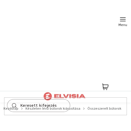
Ugrás
a
fő
tartalomhoz
Kosár
Kezdőlap
Készleten lévő bútorok kiárusítása
Összeszerelt bútorok