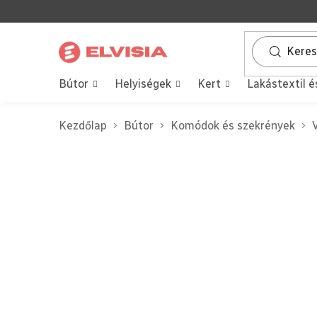
Ugrás
a
fő
tartalomhoz
Bútor
Helyiségek
Kert
Lakástextil é
Kezdőlap
Bútor
Komódok és szekrények