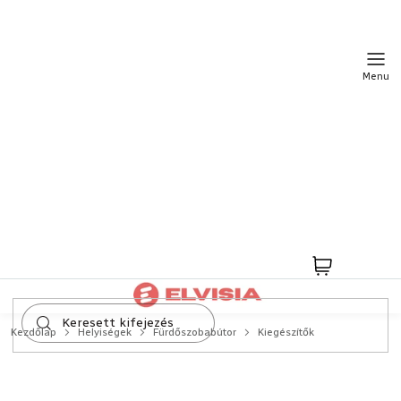
Ugrás
a
fő
tartalomhoz
Kosár
Kezdőlap
Helyiségek
Fürdőszobabútor
Kiegészítők