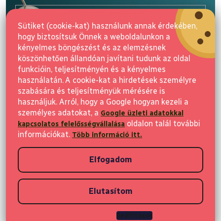
l
E-mail
é
Sütiket (cookie-kat) használunk annak érdekében,
c
hogy biztosítsuk Önnek a weboldalunkon a
Feliratkozás
kényelmes böngészést és az elemzésnek
köszönhetően állandóan javítani tudunk az oldal
funkcióin, teljesítményén és a kényelmes
használatán. A cookie-kat a hirdetések személyre
szabására és teljesítményük mérésére is
használjuk. Arról, hogy a Google hogyan kezeli a
személyes adatokat, a
2 500 Ft az első vásárlásra
Google üzleti adatokkal
Vásárlás
oldalon talál további
kapcsolatos felelősségvállalása
Iratkozzon fel a hírekért, és 2 500 Ft kedvezményt kap első vásárlása
információkat.
Több információ itt.
Ügyfeleknek
után
Elfogadom
Vásárlási információk
Elutasítom
Különleges juttatásokat szeretnék
Copyright 2026
Elvisia
. Minden jog fenntartva.
Beállítások
Shoptet készítette