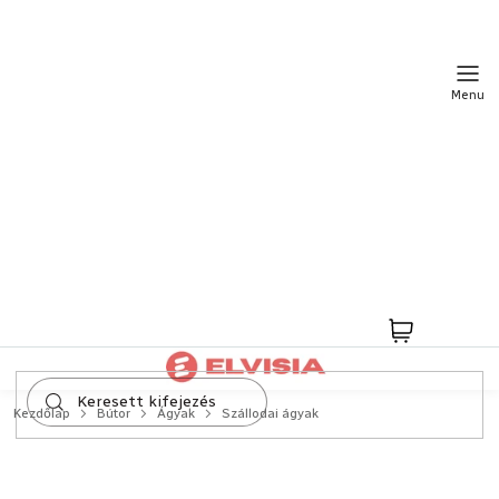
Ugrás
a
fő
tartalomhoz
Kosár
Kezdőlap
Bútor
Ágyak
Szállodai ágyak