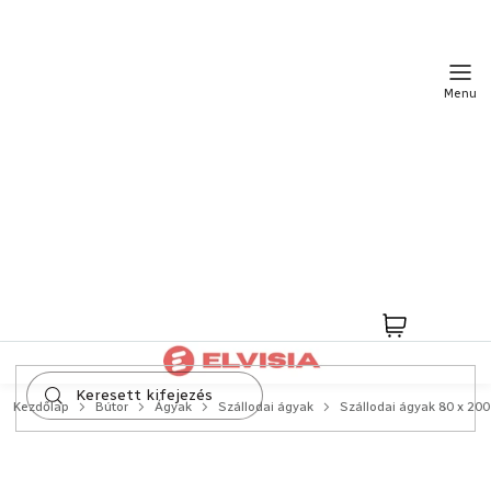
Ugrás
a
fő
tartalomhoz
Kosár
Kezdőlap
Bútor
Ágyak
Szállodai ágyak
Szállodai ágyak 80 x 20