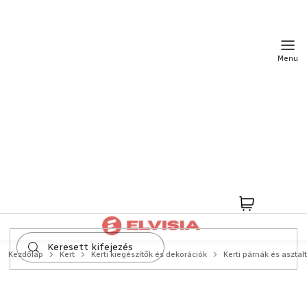
Ugrás
a
fő
tartalomhoz
Kosár
Kezdőlap
Kert
Kerti kiegészítők és dekorációk
Kerti párnák és asztalt