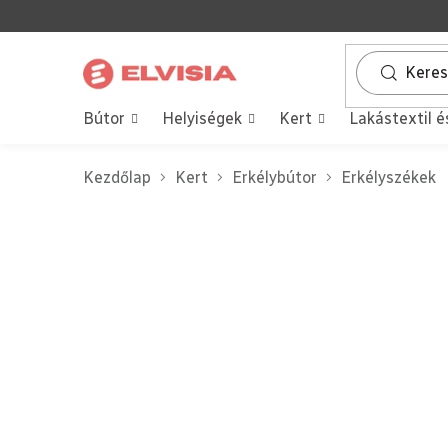
Ugrás
a
fő
tartalomhoz
Bútor
Helyiségek
Kert
Lakástextil é
Kezdőlap
Kert
Erkélybútor
Erkélyszékek