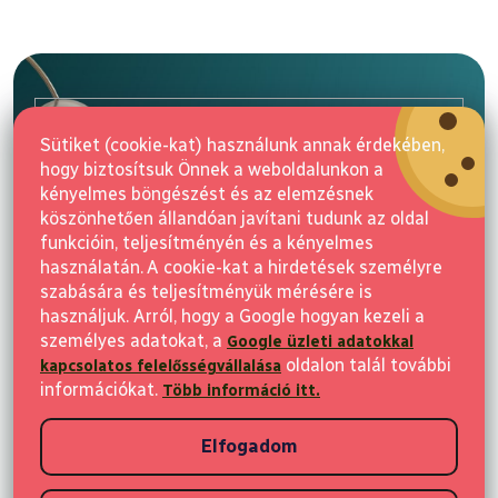
L
á
b
l
E-mail
é
Sütiket (cookie-kat) használunk annak érdekében,
c
hogy biztosítsuk Önnek a weboldalunkon a
Feliratkozás
kényelmes böngészést és az elemzésnek
köszönhetően állandóan javítani tudunk az oldal
funkcióin, teljesítményén és a kényelmes
használatán. A cookie-kat a hirdetések személyre
szabására és teljesítményük mérésére is
használjuk. Arról, hogy a Google hogyan kezeli a
személyes adatokat, a
2 500 Ft az első vásárlásra
Google üzleti adatokkal
Vásárlás
oldalon talál további
kapcsolatos felelősségvállalása
Iratkozzon fel a hírekért, és 2 500 Ft kedvezményt kap első vásárlása
információkat.
Több információ itt.
Ügyfeleknek
után
Elfogadom
Vásárlási információk