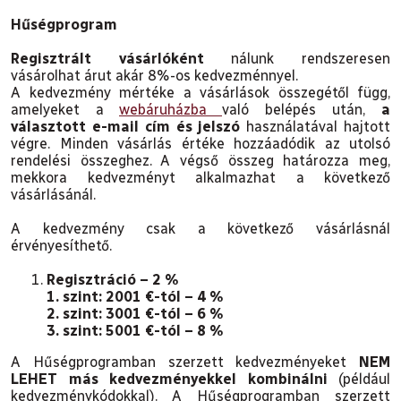
Hűségprogram
Regisztrált vásárlóként
nálunk rendszeresen
vásárolhat árut akár 8%-os kedvezménnyel.
A kedvezmény mértéke a vásárlások összegétől függ,
amelyeket a
webáruházba
való belépés után,
a
választott e-mail cím és jelszó
használatával hajtott
végre.
Minden vásárlás értéke hozzáadódik az utolsó
rendelési összeghez.
A végső összeg határozza meg,
mekkora kedvezményt alkalmazhat a következő
vásárlásánál.
A kedvezmény csak a következő vásárlásnál
érvényesíthető.
Regisztráció – 2 %
1. szint: 2001 €-tól – 4 %
2. szint: 3001 €-tól – 6 %
3. szint: 5001 €-tól – 8 %
A Hűségprogramban szerzett kedvezményeket
NEM
LEHET más kedvezményekkel kombinálni
(például
kedvezménykódokkal).
A Hűségprogramban szerzett