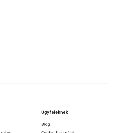
Ügyfeleknek
Blog
fizetés
Cookie használat