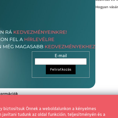
Hogyan vásár
E-mail
Feliratkozás
nformációk
rződési Feltétele
gy biztosítsuk Önnek a weboldalunkon a kényelmes
aló elállás
avítani tudunk az oldal funkcióin, teljesítményén és a