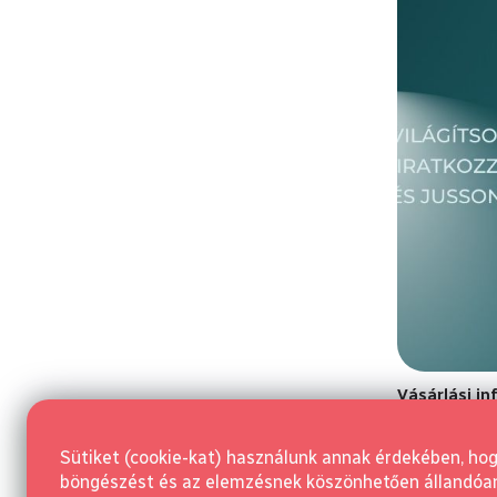
Vásárlási i
Általános Sze
Sütiket (cookie-kat) használunk annak érdekében, ho
Szerződéstől v
böngészést és az elemzésnek köszönhetően állandóan j