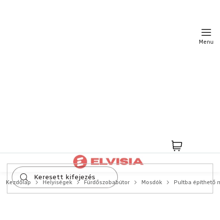
Ugrás
a
fő
tartalomhoz
Kosár
Kezdőlap
Helyiségek
Fürdőszobabútor
Mosdók
Pultba építhető