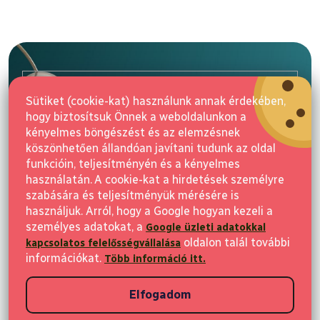
L
á
b
l
E-mail
é
Sütiket (cookie-kat) használunk annak érdekében,
c
hogy biztosítsuk Önnek a weboldalunkon a
Feliratkozás
kényelmes böngészést és az elemzésnek
köszönhetően állandóan javítani tudunk az oldal
funkcióin, teljesítményén és a kényelmes
használatán. A cookie-kat a hirdetések személyre
szabására és teljesítményük mérésére is
használjuk. Arról, hogy a Google hogyan kezeli a
személyes adatokat, a
Google üzleti adatokkal
Vásárlás
oldalon talál további
kapcsolatos felelősségvállalása
információkat.
Több információ itt.
Ügyfeleknek
Elfogadom
Vásárlási információk