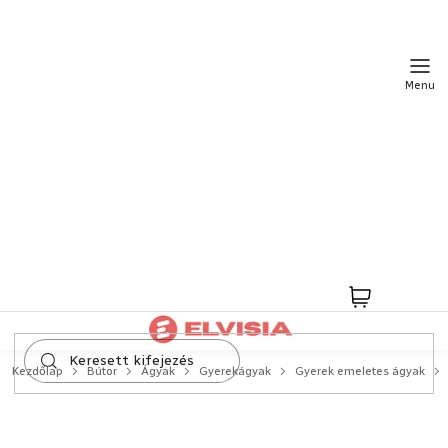
Ugrás
a
fő
tartalomhoz
Kosár
Kezdőlap
Bútor
Ágyak
Gyerekágyak
Gyerek emeletes ágyak