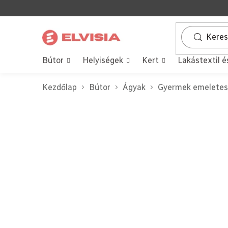
Ugrás
a
fő
tartalomhoz
Bútor
Helyiségek
Kert
Lakástextil é
Kezdőlap
Bútor
Ágyak
Gyermek emeletes 