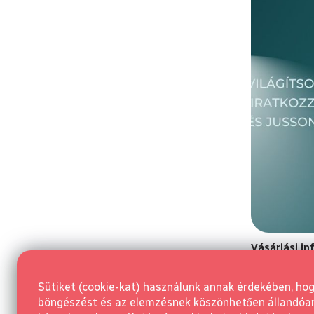
Vásárlási i
Általános Sze
Sütiket (cookie-kat) használunk annak érdekében, ho
Szerződéstől v
böngészést és az elemzésnek köszönhetően állandóan j