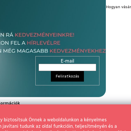
Hogyan vásár
E-mail
Feliratkozás
nformációk
rződési Feltétele
gy biztosítsuk Önnek a weboldalunkon a kényelmes
aló elállás
avítani tudunk az oldal funkcióin, teljesítményén és a