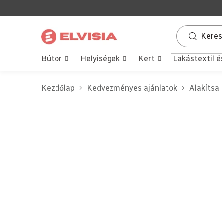
Ugrás
a
fő
tartalomhoz
Bútor
Helyiségek
Kert
Lakástextil é
Kezdőlap
Kedvezményes ajánlatok
Alakítsa