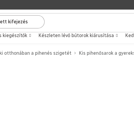
s kiegészítők
Készleten lévő bútorok kiárusítása
Ked
 ki otthonában a pihenés szigetét
Kis pihenősarok a gyere