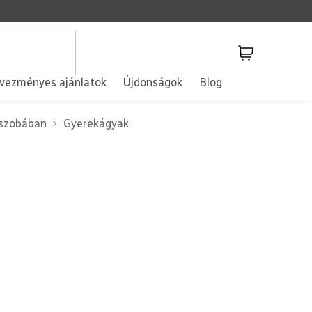
Kosár
vezményes ajánlatok
Újdonságok
Blog
kszobában
Gyerekágyak