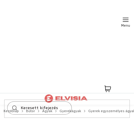
Ugrás
a
fő
tartalomhoz
Kosár
Kezdőlap
Bútor
Ágyak
Gyerekágyak
Gyerek egyszemélyes ágya