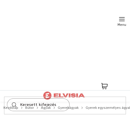
Ugrás
a
fő
tartalomhoz
Kosár
Kezdőlap
Bútor
Ágyak
Gyerekágyak
Gyerek egyszemélyes ágya