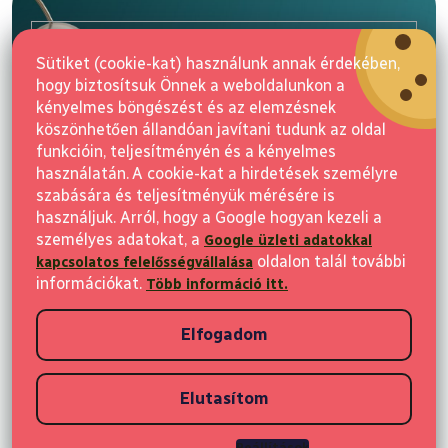
b
l
E-mail
é
Sütiket (cookie-kat) használunk annak érdekében,
c
hogy biztosítsuk Önnek a weboldalunkon a
Feliratkozás
kényelmes böngészést és az elemzésnek
köszönhetően állandóan javítani tudunk az oldal
funkcióin, teljesítményén és a kényelmes
használatán. A cookie-kat a hirdetések személyre
szabására és teljesítményük mérésére is
használjuk. Arról, hogy a Google hogyan kezeli a
személyes adatokat, a
Google üzleti adatokkal
Vásárlás
oldalon talál további
kapcsolatos felelősségvállalása
információkat.
Több információ itt.
Ügyfeleknek
Elfogadom
Vásárlási információk
Elutasítom
Copyright 2026
Elvisia
. Minden jog fenntartva.
Beállítások