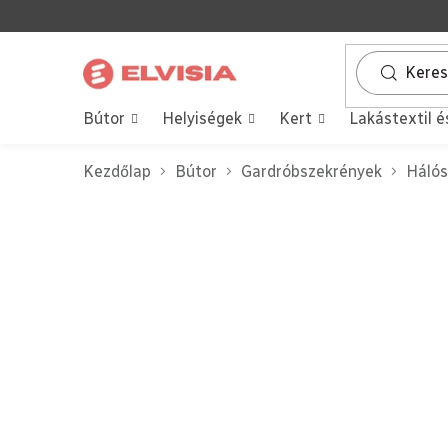
Ugrás
a
fő
tartalomhoz
Bútor
Helyiségek
Kert
Lakástextil é
Kezdőlap
Bútor
Gardróbszekrények
Hálós