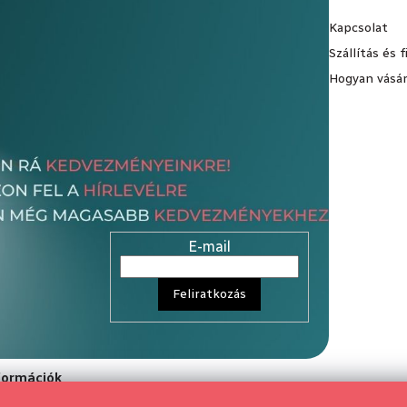
Kapcsolat
Szállítás és 
Hogyan vásár
E-mail
Feliratkozás
nformációk