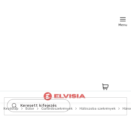
Ugrás
a
fő
tartalomhoz
Kosár
Kezdőlap
Bútor
Gardróbszekrények
Hálószoba szekrények
Háro