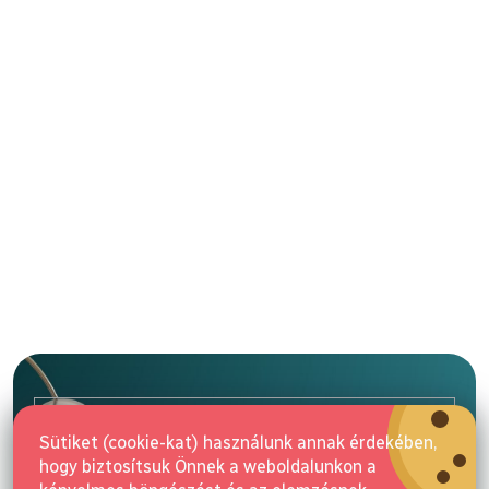
L
á
b
l
E-mail
é
Sütiket (cookie-kat) használunk annak érdekében,
c
hogy biztosítsuk Önnek a weboldalunkon a
Feliratkozás