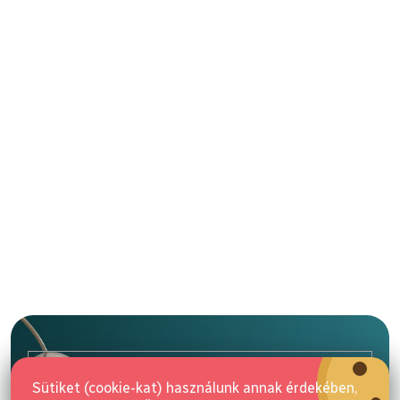
L
á
b
l
E-mail
é
Sütiket (cookie-kat) használunk annak érdekében,