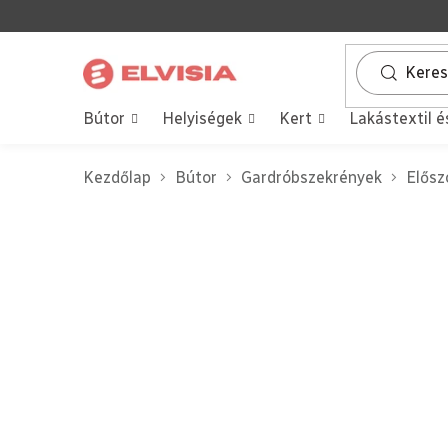
Ugrás
a
fő
tartalomhoz
Bútor
Helyiségek
Kert
Lakástextil é
Kezdőlap
Bútor
Gardróbszekrények
Elősz