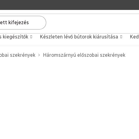
s kiegészítők
Készleten lévő bútorok kiárusítása
Ked
obai szekrények
Háromszárnyú előszobai szekrények