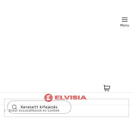
Ugrás
a
fő
tartalomhoz
Kosár
Bútor összeállítások és szettek