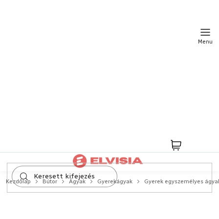
Ugrás
a
fő
tartalomhoz
Kosár
Kezdőlap
Bútor
Ágyak
Gyerekágyak
Gyerek egyszemélyes ágya