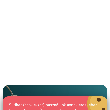
L
á
b
l
E-mail
é
Sütiket (cookie-kat) használunk annak érdekében,
c