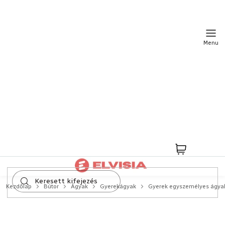
Ugrás
a
fő
tartalomhoz
Kosár
Kezdőlap
Bútor
Ágyak
Gyerekágyak
Gyerek egyszemélyes ágya