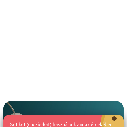
L
á
b
l
E-mail
é
Sütiket (cookie-kat) használunk annak érdekében,