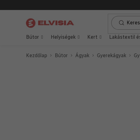
Ugrás
a
fő
tartalomhoz
Bútor
Helyiségek
Kert
Lakástextil é
Kezdőlap
Bútor
Ágyak
Gyerekágyak
Gy