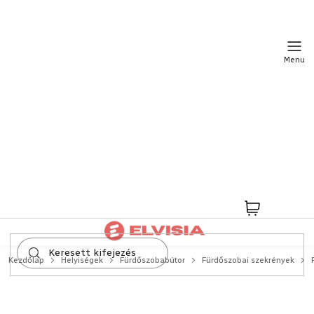
Ugrás
a
fő
tartalomhoz
Kosár
Kezdőlap
Helyiségek
Fürdőszobabútor
Fürdőszobai szekrények