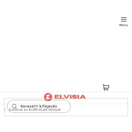
Ugrás
a
fő
tartalomhoz
Kosár
Szifonok és KLIKK-KLAK lefolyók