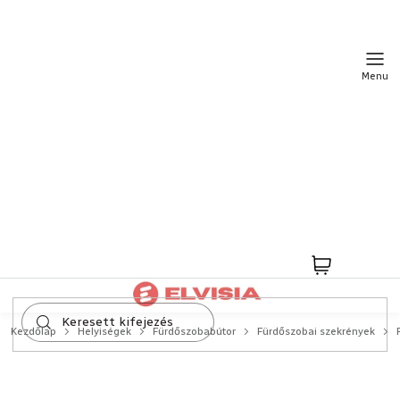
Ugrás
a
fő
tartalomhoz
Kosár
Kezdőlap
Helyiségek
Fürdőszobabútor
Fürdőszobai szekrények