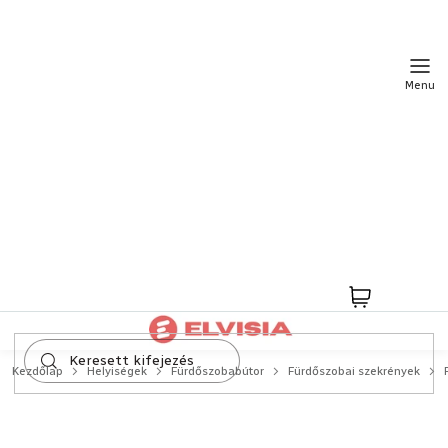
Ugrás
a
fő
tartalomhoz
Kosár
Kezdőlap
Helyiségek
Fürdőszobabútor
Fürdőszobai szekrények