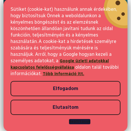
l
E-mail
é
Sütiket (cookie-kat) használunk annak érdekében,
c
hogy biztosítsuk Önnek a weboldalunkon a
Feliratkozás
kényelmes böngészést és az elemzésnek
köszönhetően állandóan javítani tudunk az oldal
funkcióin, teljesítményén és a kényelmes
használatán. A cookie-kat a hirdetések személyre
szabására és teljesítményük mérésére is
használjuk. Arról, hogy a Google hogyan kezeli a
személyes adatokat, a
Google üzleti adatokkal
Vásárlás
oldalon talál további
kapcsolatos felelősségvállalása
információkat.
Több információ itt.
Ügyfeleknek
Elfogadom
Vásárlási információk
Elutasítom
Copyright 2026
Elvisia
. Minden jog fenntartva.
Beállítások
Shoptet készítette