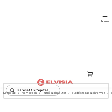
Ugrás
a
fő
tartalomhoz
Kosár
Kezdőlap
Helyiségek
Fürdőszobabútor
Fürdőszobai szekrények