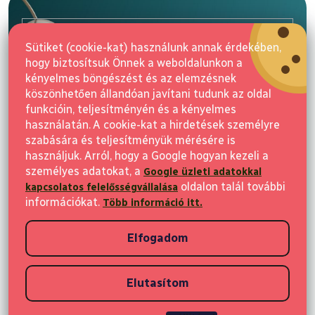
b
l
E-mail
é
Sütiket (cookie-kat) használunk annak érdekében,
c
hogy biztosítsuk Önnek a weboldalunkon a
Feliratkozás
kényelmes böngészést és az elemzésnek
köszönhetően állandóan javítani tudunk az oldal
funkcióin, teljesítményén és a kényelmes
használatán. A cookie-kat a hirdetések személyre
szabására és teljesítményük mérésére is
használjuk. Arról, hogy a Google hogyan kezeli a
személyes adatokat, a
Google üzleti adatokkal
Vásárlás
oldalon talál további
kapcsolatos felelősségvállalása
információkat.
Több információ itt.
Ügyfeleknek
Elfogadom
Vásárlási információk
Elutasítom
Copyright 2026
Elvisia
. Minden jog fenntartva.