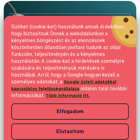
á
b
l
E-mail
é
Sütiket (cookie-kat) használunk annak érdekében,
c
hogy biztosítsuk Önnek a weboldalunkon a
Feliratkozás
kényelmes böngészést és az elemzésnek
köszönhetően állandóan javítani tudunk az oldal
funkcióin, teljesítményén és a kényelmes
használatán. A cookie-kat a hirdetések személyre
szabására és teljesítményük mérésére is
használjuk. Arról, hogy a Google hogyan kezeli a
személyes adatokat, a
Google üzleti adatokkal
Vásárlás
oldalon talál további
kapcsolatos felelősségvállalása
információkat.
Több információ itt.
Ügyfeleknek
Elfogadom
Vásárlási információk
Elutasítom
Copyright 2026
Elvisia
. Minden jog fenntartva.