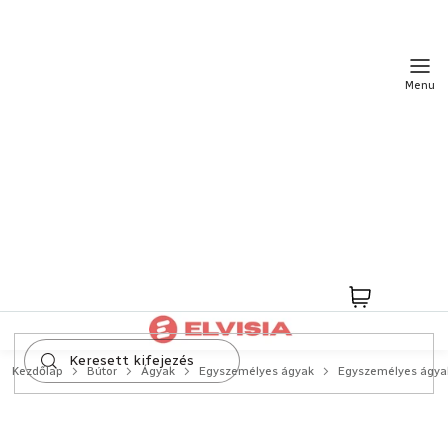
Ugrás
a
fő
tartalomhoz
Kosár
Kezdőlap
Bútor
Ágyak
Egyszemélyes ágyak
Egyszemélyes ágya