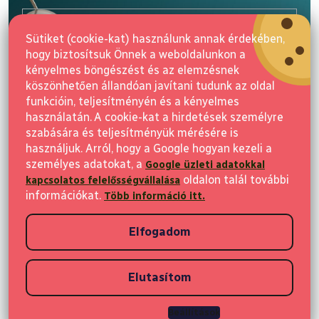
l
E-mail
é
Sütiket (cookie-kat) használunk annak érdekében,
c
hogy biztosítsuk Önnek a weboldalunkon a
Feliratkozás
kényelmes böngészést és az elemzésnek
köszönhetően állandóan javítani tudunk az oldal
funkcióin, teljesítményén és a kényelmes
használatán. A cookie-kat a hirdetések személyre
szabására és teljesítményük mérésére is
használjuk. Arról, hogy a Google hogyan kezeli a
személyes adatokat, a
Google üzleti adatokkal
Vásárlás
oldalon talál további
kapcsolatos felelősségvállalása
információkat.
Több információ itt.
Ügyfeleknek
Elfogadom
Vásárlási információk
Elutasítom
Copyright 2026
Elvisia
. Minden jog fenntartva.
Beállítások
Shoptet készítette