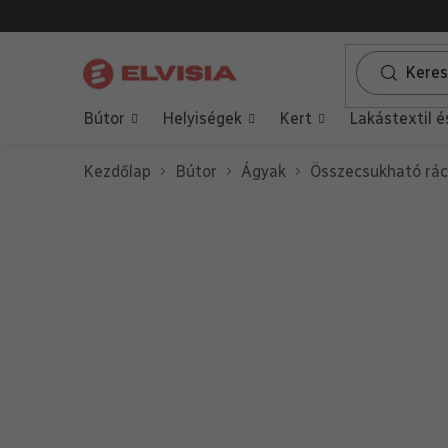
Ugrás
a
fő
tartalomhoz
Bútor
Helyiségek
Kert
Lakástextil é
Kezdőlap
Bútor
Ágyak
Összecsukható rác