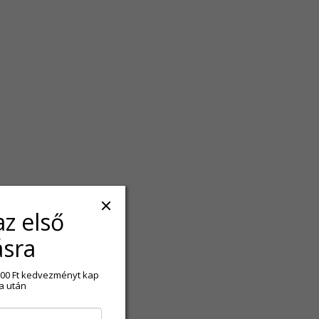
az első
ásra
2 500 Ft kedvezményt kap
a után