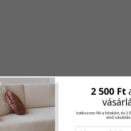
2 500 Ft
vásárl
Iratkozzon fel a hírekért, és 
első vásárlás