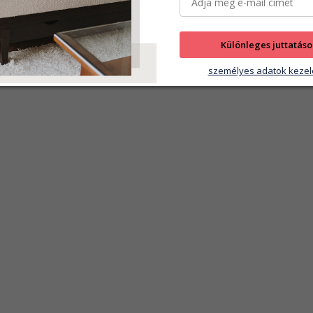
Különleges juttatáso
személyes adatok kezel