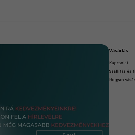
Vásárlás
Kapcsolat
Szállítás és 
Hogyan vásár