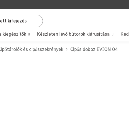
s kiegészítők
Készleten lévő bútorok kiárusítása
Ked
Cipőtárolók és cipősszekrények
Cipős doboz EVION 04