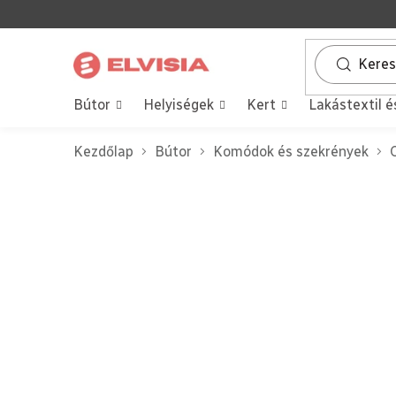
Ugrás
a
fő
tartalomhoz
Bútor
Helyiségek
Kert
Lakástextil é
Kezdőlap
Bútor
Komódok és szekrények