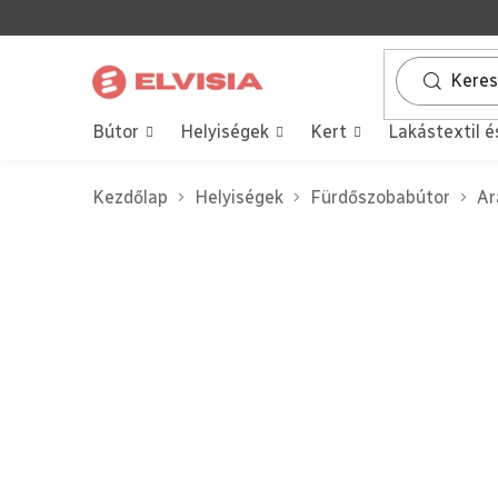
Ugrás
a
fő
tartalomhoz
Bútor
Helyiségek
Kert
Lakástextil é
Kezdőlap
Helyiségek
Fürdőszobabútor
Ar