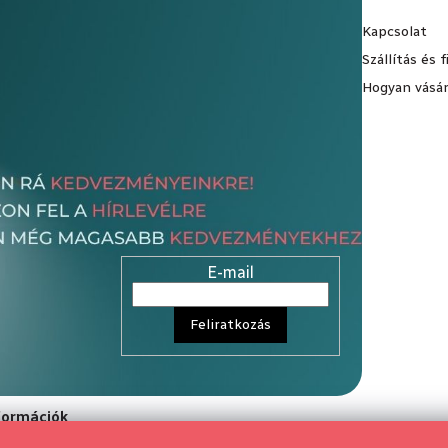
Kapcsolat
Szállítás és 
Hogyan vásár
E-mail
Feliratkozás
nformációk