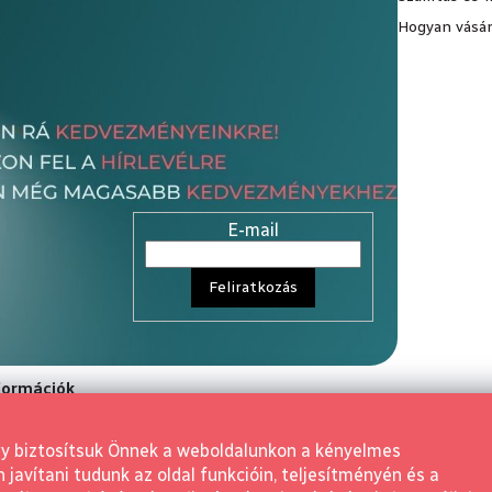
Hogyan vásár
E-mail
Feliratkozás
nformációk
rződési Feltétele
gy biztosítsuk Önnek a weboldalunkon a kényelmes
aló elállás
avítani tudunk az oldal funkcióin, teljesítményén és a