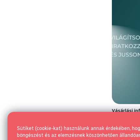
Vásárlási i
Általános Sze
Sütiket (cookie-kat) használunk annak érdekében, ho
Szerződéstől v
böngészést és az elemzésnek köszönhetően állandóan j