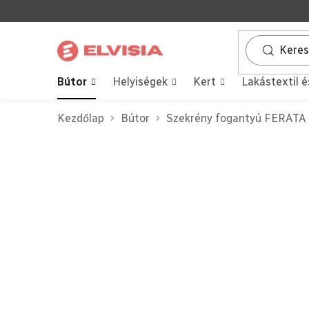
Ugrás
a
fő
tartalomhoz
Bútor
Helyiségek
Kert
Lakástextil é
Kezdőlap
Bútor
Szekrény fogantyú FERATA