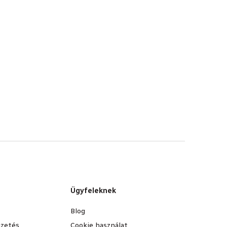
Ügyfeleknek
Blog
fizetés
Cookie használat