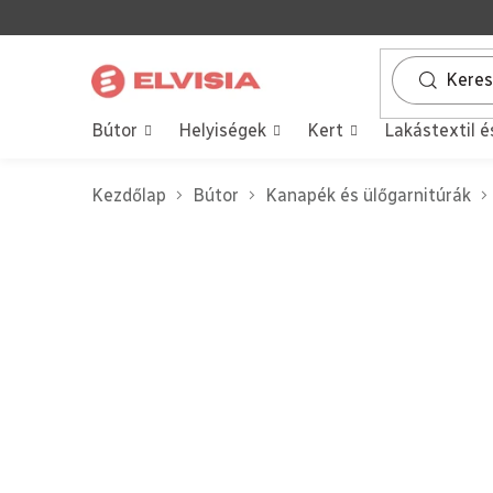
Ugrás
a
fő
tartalomhoz
Bútor
Helyiségek
Kert
Lakástextil é
Kezdőlap
Bútor
Kanapék és ülőgarnitúrák