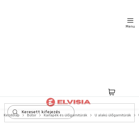
Ugrás
a
fő
tartalomhoz
Kosár
Kezdőlap
Bútor
Kanapék és ülőgarnitúrák
U alakú ülőgarnitúrák