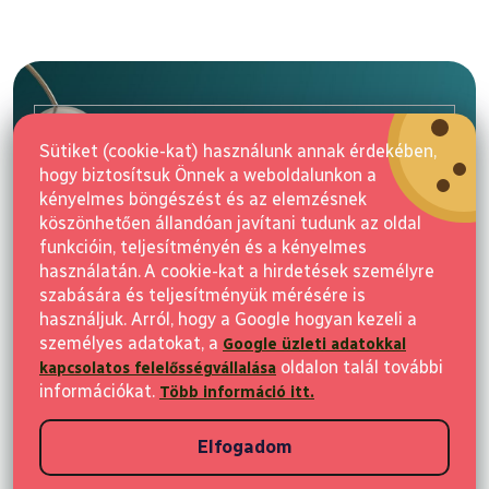
L
á
b
l
E-mail
é
Sütiket (cookie-kat) használunk annak érdekében,
c
hogy biztosítsuk Önnek a weboldalunkon a
Feliratkozás
kényelmes böngészést és az elemzésnek
köszönhetően állandóan javítani tudunk az oldal
funkcióin, teljesítményén és a kényelmes
használatán. A cookie-kat a hirdetések személyre
szabására és teljesítményük mérésére is
használjuk. Arról, hogy a Google hogyan kezeli a
személyes adatokat, a
Google üzleti adatokkal
Vásárlás
oldalon talál további
kapcsolatos felelősségvállalása
információkat.
Több információ itt.
Ügyfeleknek
Elfogadom
Vásárlási információk