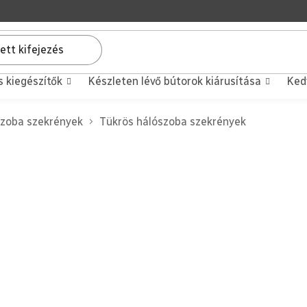
s kiegészítők
Készleten lévő bútorok kiárusítása
Ked
zoba szekrények
Tükrös hálószoba szekrények