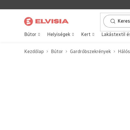
Ugrás
a
fő
tartalomhoz
Bútor
Helyiségek
Kert
Lakástextil é
Kezdőlap
Bútor
Gardróbszekrények
Hálós