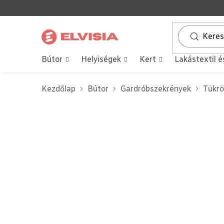
Ugrás
a
fő
tartalomhoz
Bútor
Helyiségek
Kert
Lakástextil é
Kezdőlap
Bútor
Gardróbszekrények
Tükrö