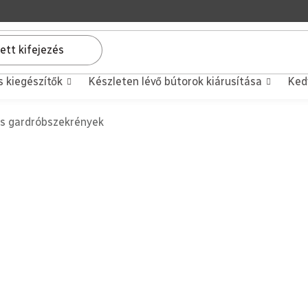
s kiegészítők
Készleten lévő bútorok kiárusítása
Ked
s gardróbszekrények