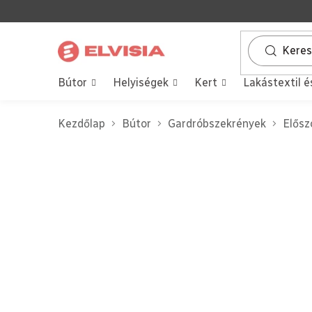
Ugrás
a
fő
tartalomhoz
Bútor
Helyiségek
Kert
Lakástextil é
Kezdőlap
Bútor
Gardróbszekrények
Elősz