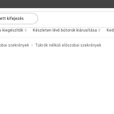
s kiegészítők
Készleten lévő bútorok kiárusítása
Ked
obai szekrények
Tükrök nélküli előszobai szekrények