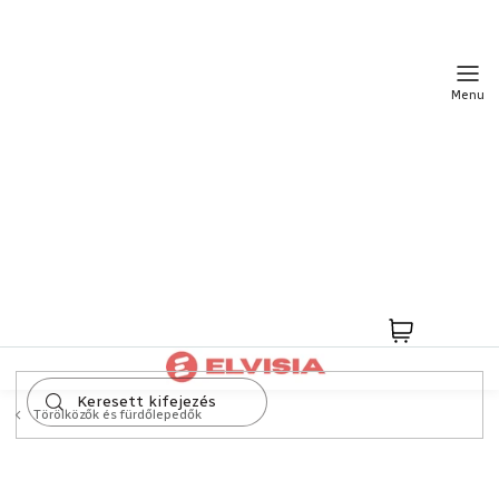
Ugrás
a
fő
tartalomhoz
Kosár
Törölközők és fürdőlepedők